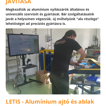
JAVÍTÁSA
Megkezdtük az alumínium nyílászárók általános és
univerzális szervizét és gyártását. Bár szolgáltatásaink
javát a helyszínen végezzük, új műhelyünk "alu részlege"
lehetőséget ad precíziós gyártásra is.
LETIS - Alumínium ajtó és ablak