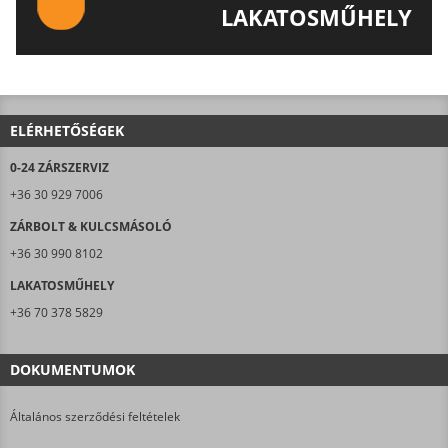
LAKATOSMŰHELY
AJÁNLJUK FIGYELMÉBE LAKATOSMŰHELYÜNK
TERMÉKEIT IS!
ELÉRHETŐSÉGEK
0-24 ZÁRSZERVIZ
+36 30 929 7006
ZÁRBOLT & KULCSMÁSOLÓ
+36 30 990 8102
LAKATOSMŰHELY
+36 70 378 5829
DOKUMENTUMOK
Általános szerződési feltételek