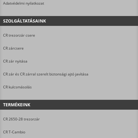
Adatvédelmi nyilatkozat
SZOLGÁLTATÁSAINK
CR trezorzár csere
CR zárcsere
CR zár nyitása
CR zár és CR zárral szerelt biztonsági ajtó javítása
CR kulcsmásolás
TERMÉKEINK
CR 2650-28 trezorzár
CR T-Cambio