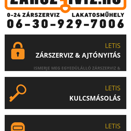
LETIS
ZÁRSZERVIZ & AJTÓNYITÁS
ISMERJE MEG EGYEDÜLÁLLÓ ZÁRSZERVIZ &
AJTÓNYITÁS SZOLGÁLTATÁSUNKAT!
LETIS
KULCSMÁSOLÁS
EGYEDI ÉS SPECIÁLIS KULCSOK MÁSOLÁSA, CSAK A
LETIS-NÉL!
LETIS