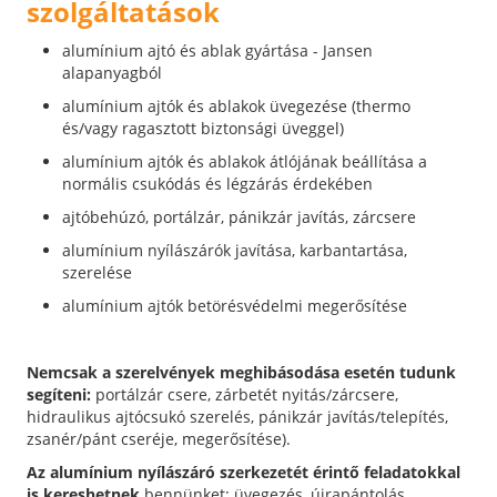
szolgáltatások
alumínium ajtó és ablak gyártása - Jansen
alapanyagból
alumínium ajtók és ablakok üvegezése (thermo
és/vagy ragasztott biztonsági üveggel)
alumínium ajtók és ablakok átlójának beállítása a
normális csukódás és légzárás érdekében
ajtóbehúzó, portálzár, pánikzár javítás, zárcsere
alumínium nyílászárók javítása, karbantartása,
szerelése
alumínium ajtók betörésvédelmi megerősítése
Nemcsak a szerelvények meghibásodása esetén tudunk
segíteni:
portálzár csere, zárbetét nyitás/zárcsere,
hidraulikus ajtócsukó szerelés, pánikzár javítás/telepítés,
zsanér/pánt cseréje, megerősítése).
Az alumínium nyílászáró szerkezetét érintő feladatokkal
is kereshetnek
bennünket: üvegezés, újrapántolás,