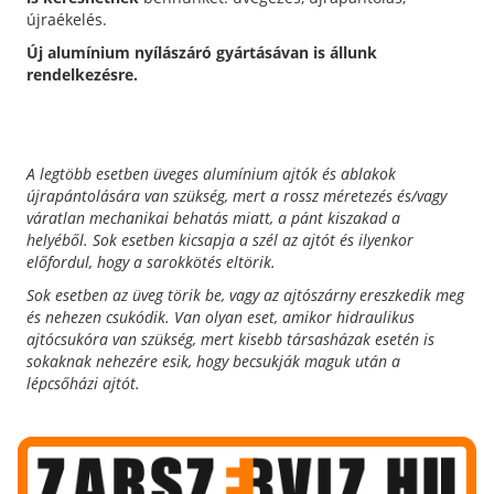
újraékelés.
Új alumínium nyílászáró gyártásávan is állunk
rendelkezésre.
A legtöbb esetben üveges alumínium ajtók és ablakok
újrapántolására van szükség, mert a rossz méretezés és/vagy
váratlan mechanikai behatás miatt, a pánt kiszakad a
helyéből.
Sok esetben kicsapja a szél az ajtót és ilyenkor
előfordul, hogy a sarokkötés eltörik.
Sok esetben az üveg törik be, vagy az ajtószárny ereszkedik meg
és nehezen csukódik.
Van olyan eset, amikor hidraulikus
ajtócsukóra van szükség, mert kisebb társasházak esetén is
sokaknak nehezére esik, hogy becsukják maguk után a
lépcsőházi ajtót.