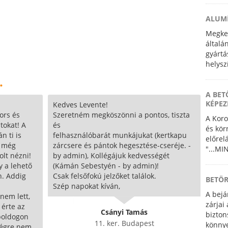
ALUMÍ
Megkez
általá
gyártá
helysz
részle
.
is.
A BET
KÉPEZ
Kedves Levente!
ors és
Szeretném megköszönni a pontos, tiszta
A Koro
tokat! A
és
és kör
n ti is
felhasználóbarát munkájukat (kertkapu
előrel
t még
zárcsere és pántok hegesztése-cseréje. -
"...MI
olt nézni!
by admin), Kollégájuk kedvességét
y a lehető
(Kámán Sebestyén - by admin)!
n. Addig
Csak felsőfokú jelzőket találok.
BETÖR
Szép napokat kíván,
A bejá
nem lett,
zárjai
 érte az
Csányi Tamás
bizton
 boldogon
11. ker. Budapest
könnye
 végre nem