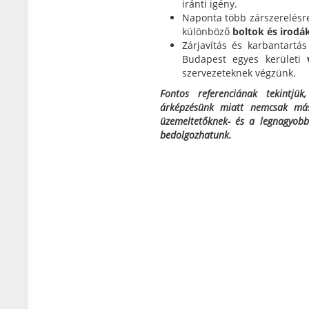
iránti igény.
Naponta több zárszerelésre
különböző
boltok és irodá
Zárjavítás és karbantartá
Budapest egyes kerületi
szervezeteknek végzünk.
Fontos referenciának tekintjük
árképzésünk miatt nemcsak más 
üzemeltetőknek- és a legnagyobb
bedolgozhatunk.