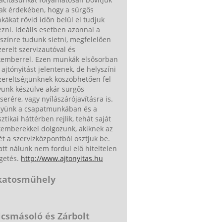
ak érdekében, hogy a sürgős
ákat rövid időn belül el tudjuk
zni. Ideális esetben azonnal a
színre tudunk sietni, megfelelően
zerelt szervizautóval és
kemberrel. Ezen munkák elsősorban
ajtónyitást jelentenek, de helyszíni
zereltségünknek köszöbhetően fel
yunk készülve akár sürgős
serére, vagy nyílászárójavításra is.
nyünk a csapatmunkában és a
sztikai háttérben rejlik, tehát saját
kemberekkel dolgozunk, akiknek az
ét a szervizközpontból osztjuk be.
tt nálunk nem fordul elő hiteltelen
getés.
http://www.ajtonyitas.hu
katosműhely
lcsmásoló és Zárbolt