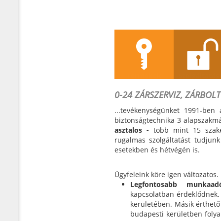
Termékek
Szolgáltatá
0-24 ZÁRSZERVIZ, ZÁRBOLT
...tevékenységünket 1991-ben
biztonságtechnika 3 alapszakm
asztalos -
több mint 15 szake
rugalmas szolgáltatást tudju
esetekben és hétvégén is.
Ügyfeleink köre igen változatos.
Legfontosabb munkaa
kapcsolatban érdeklődnek. 
kerületében. Másik érthet
budapesti kerületben foly