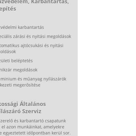
Tűzvédelem, Karbantartás,
epítés
zvédelmi karbantartás
eciális zárási és nyitási megoldások
tomatikus ajtócsukási és nyitási
oldások
zületi beléptetés
ánikzár megoldások
luminium és műanyag nyílászárók
kezeti megerősítése
kossági Általános
lászáró Szerviz
zerelő és karbantartó csapatunk
a el azon munkáinkat, amelyekre
e egyeztetett időpontban kerül sor.