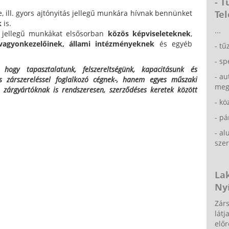
- 
Tel
, ill. gyors ajtónyitás jellegű munkára hívnak bennünket
k
is.
...
s jellegű munkákat elsősorban
közös képviseleteknek
,
vagyonkezelőinek,
állami intézményeknek
és egyéb
- tű
- sp
, hogy tapasztalatunk, felszereltségünk, kapacitásunk és
- au
zárszereléssel foglalkozó cégnek-, hanem egyes műszaki
meg
 zárgyártóknak is rendszeresen, szerződéses keretek között
- kö
- p
- a
szer
La
Nyí
Zárs
látj
előr