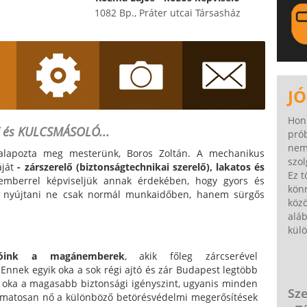
1082 Bp., Práter utcai Társasház
LA
JÓ
sok
Referenciák
Képek
Kapcsolat
Hon
 és KULCSMÁSOLÓ...
pró
nem
 alapozta meg mesterünk, Boros Zoltán. A mechanikus
szol
áját
- zárszerelő (biztonságtechnikai szerelő), lakatos és
Ez t
mberrel képviseljük annak érdekében, hogy gyors és
könn
nk nyújtani ne csak normál munkaidőben, hanem sürgős
közö
alá
külö
dóink a magánemberek
, akik főleg zárcserével
Ennek egyik oka a sok régi ajtó és zár Budapest legtöbb
ő oka a magasabb biztonsági igényszint, ugyanis minden
Sze
amatosan nő a különböző betörésvédelmi megerősítések