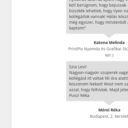
kell berúgnom, hogy bejussak.
büszkék lehettek, hogy ilyen n
kollégáitok vannak! Hálás kös
még egyszer, hogy mindenből 
kaptam!"
Katona Melinda
PrintPix Nyomda és Grafikai Stúd
ker.)
Szia Levi!
Nagyon-nagyon szuperek vagyt
kollégáid itt voltak fél óra alat
köszönöm Neked! Most nem za
azzal, hogy felhívlak. Majd jel
Puszi Réka
Mérei Réka
Budapest, 2. kerüle