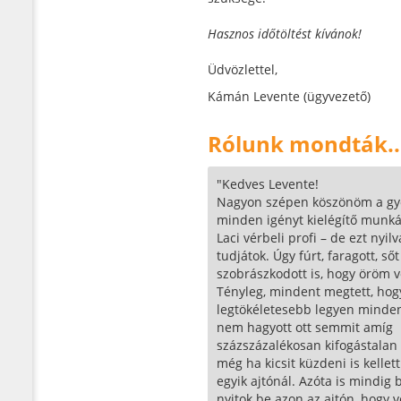
Hasznos időtöltést kívánok!
Üdvözlettel,
Kámán Levente (ügyvezető)
Rólunk mondták..
"Kedves Levente!
Nagyon szépen köszönöm a gy
minden igényt kielégítő munká
Laci vérbeli profi – de ezt nyilvá
tudjátok. Úgy fúrt, faragott, ső
szobrászkodott is, hogy öröm v
Tényleg, mindent megtett, hog
legtökéletesebb legyen minde
nem hagyott ott semmit amíg
százszázalékosan kifogástalan 
még ha kicsit küzdeni is kellett
egyik ajtónál. Azóta is mindig
nyitok be azon az ajtón, hogy