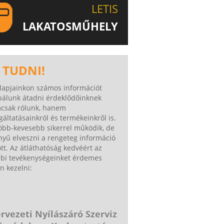
LETIS
LAKATOSMŰHELY
AJÁNLJUK FIGYELMÉBE
KATOSMŰHELYÜNK TERMÉKEIT IS!
 TUDNI!
lapjainkon számos információt
bálunk átadni érdeklődőinknek
csak rólunk, hanem
gáltatásainkról és termékeinkről is.
öbb-kevesebb sikerrel működik, de
yű elveszni a rengeteg információ
tt. Az átláthatóság kedvéért az
bbi tevékenységeinket érdemes
n kezelni:
rvezeti Nyílászáró Szerviz