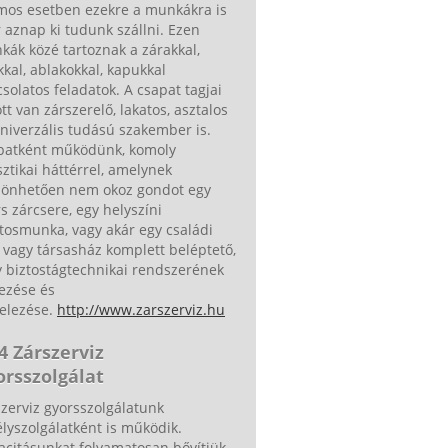
mos esetben ezekre a munkákra is
 aznap ki tudunk szállni. Ezen
ák közé tartoznak a zárakkal,
kkal, ablakokkal, kapukkal
solatos feladatok. A csapat tagjai
tt van zárszerelő, lakatos, asztalos
niverzális tudású szakember is.
patként működünk, komoly
sztikai háttérrel, amelynek
zönhetően nem okoz gondot egy
s zárcsere, egy helyszíni
tosmunka, vagy akár egy családi
 vagy társasház komplett beléptető,
 biztostágtechnikai rendszerének
ezése és
telezése.
http://www.zarszerviz.hu
4 Zárszerviz
orsszolgálat
zerviz gyorsszolgálatunk
lyszolgálatként is működik.
acitásunkat folyamatosan bővítjük