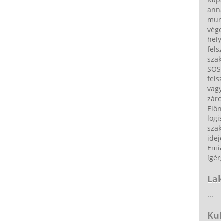
ann
munk
vége
hely
fels
sza
SOS 
fels
vag
zárc
Elő
logi
sza
idej
Emia
ígér
La
...
Ku