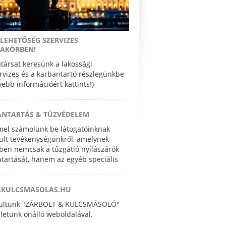
LEHETŐSÉG SZERVIZES
AKÖRBEN!
ársat keresünk a lakossági
rvizes és a karbantartó részlegünkbe
ővebb információért kattints!)
ANTARTÁS & TŰZVÉDELEM
el számolunk be látogatóinknak
lt tevékenységünkről, amelynek
ben nemcsak a tűzgátló nyílászárók
tartását, hanem az egyéb speciális
pesítést igénylő nyílászáró javítási és
vényezési feladatokat is elvégezzük.
KULCSMASOLAS.HU
zültünk "ZÁRBOLT & KULCSMÁSOLÓ"
letünk önálló weboldalával.