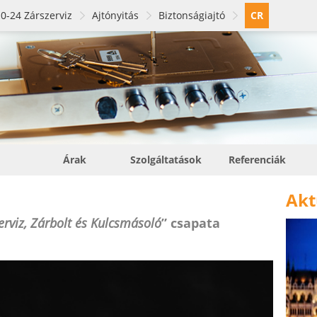
0-24 Zárszerviz
Ajtónyitás
Biztonságiajtó
CR
Árak
Szolgáltatások
Referenciák
Akt
erviz, Zárbolt és Kulcsmásoló
” csapata