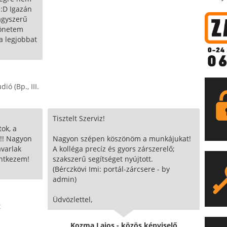
 :D Igazán
agyszerű
zönetem
a legjobbat
ió (Bp., III.
Tisztelt Szerviz!
ok, a
t!!! Nagyon
Nagyon szépen köszönöm a munkájukat!
varlak
A kolléga precíz és gyors zárszerelő;
entkezem!
szakszerű segítséget nyújtott.
(Bérczkövi Imi: portál-zárcsere - by
admin)
Üdvözlettel,
t
Kozma Lajos - közös képviselő