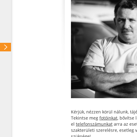
Kérjük, nézzen körül nálunk, tá
Tekintse meg
fotóinkat
, bővítse
el
telefonszámunkat
arra az eset
szakterületi szerelésre, esetleg
szüksége!