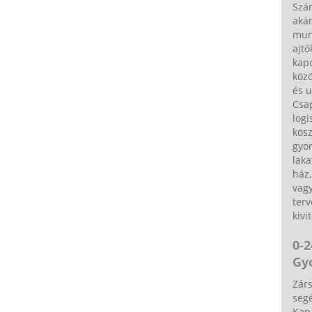
Szá
akár
munk
ajtó
kapc
közö
és u
Csa
logi
kös
gyor
laka
ház,
vagy
terv
kivi
0-2
Gy
Zárs
segé
Kap