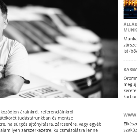
ÁLLÁS
MUNK
Munkat
zársze
is! (b
KARB
Örömm
megúju
kereté
karban
szakké
szerel
jékozódjon
árainkról
,
referenciáinkról
!
WWW.
 látókörét
tudástárunkban
és mentse
Elkés
re, ha sürgős ajtónyitásra, zárcserére, vagy egyéb
szaküz
 valamilyen zárszerkezetre, kulcsmásolásra lenne