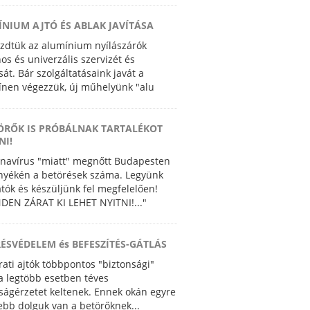
NIUM AJTÓ ÉS ABLAK JAVÍTÁSA
dtük az alumínium nyílászárók
nos és univerzális szervizét és
sát. Bár szolgáltatásaink javát a
ínen végezzük, új műhelyünk "alu
ge" lehetőséget ad precíziós gyártásra
ÖRŐK IS PRÓBÁLNAK TARTALÉKOT
NI!
navírus "miatt" megnőtt Budapesten
nyékén a betörések száma. Legyünk
átók és készüljünk fel megfelelően!
NDEN ZÁRAT KI LEHET NYITNI!..."
ÉSVÉDELEM és BEFESZÍTÉS-GÁTLÁS
rati ajtók többpontos "biztonsági"
 a legtöbb esetben téves
ságérzetet keltenek. Ennek okán egyre
bb dolguk van a betörőknek...