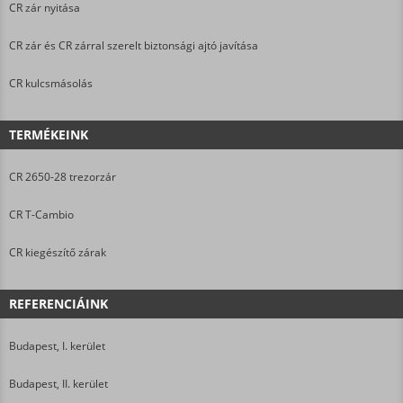
CR zár nyitása
CR zár és CR zárral szerelt biztonsági ajtó javítása
CR kulcsmásolás
TERMÉKEINK
CR 2650-28 trezorzár
CR T-Cambio
CR kiegészítő zárak
REFERENCIÁINK
Budapest, I. kerület
Budapest, II. kerület