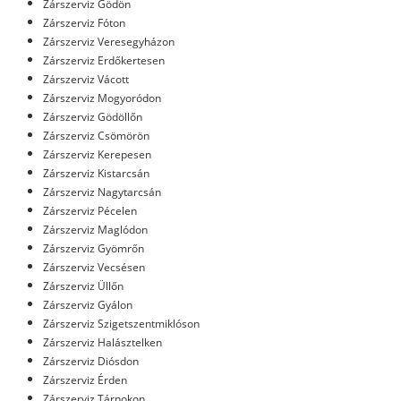
Zárszerviz Gödön
Zárszerviz Fóton
Zárszerviz Veresegyházon
Zárszerviz Erdőkertesen
Zárszerviz Vácott
Zárszerviz Mogyoródon
Zárszerviz Gödöllőn
Zárszerviz Csömörön
Zárszerviz Kerepesen
Zárszerviz Kistarcsán
Zárszerviz Nagytarcsán
Zárszerviz Pécelen
Zárszerviz Maglódon
Zárszerviz Gyömrőn
Zárszerviz Vecsésen
Zárszerviz Üllőn
Zárszerviz Gyálon
Zárszerviz Szigetszentmiklóson
Zárszerviz Halásztelken
Zárszerviz Diósdon
Zárszerviz Érden
Zárszerviz Tárnokon