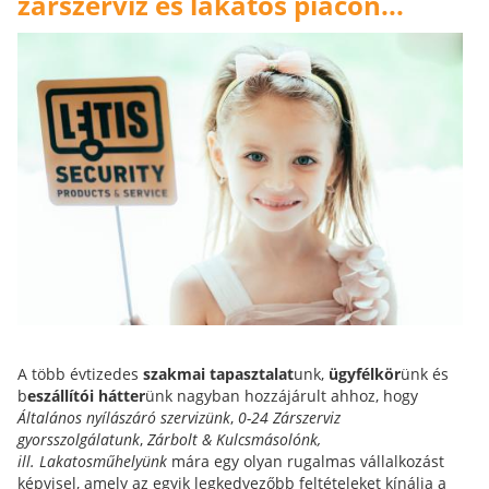
zárszerviz és lakatos piacon...
A több évtizedes
szakmai tapasztalat
unk,
ügyfélkör
ünk és
b
eszállítói hátter
ünk nagyban hozzájárult ahhoz, hogy
Általános nyílászáró szervizünk
,
0-24 Zárszerviz
gyorsszolgálatunk
,
Zárbolt & Kulcsmásolónk,
ill.
Lakatosműhelyünk
mára egy olyan rugalmas vállalkozást
képvisel, amely az egyik legkedvezőbb feltételeket kínálja a