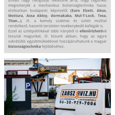
Emiatt nagy hangsúlyt fektetünk arra, hogy cégünket
megismerjék a mechanikus biztonságtechnika hazai,
elsősorban budapesti képviselői
(Euro Elzett,
Abus,
Mottura, Assa Abloy, dormakaba, Mul-T-Lock,
Tesa,
Titan...
)
, ill. a komoly szakmai és üzleti múlttal
rendelkező, hasonló területen tevékenykedő kollégák is.
Ezzel az üzletpolitikával több irányból is
ellenőrizhető
vé
tesszük magunkat, ill. bízunk abban, hogy az egyre
sokrétűbb együttműködéssel hozzájárulhatunk a magyar
biztonságtechnika
fejlődéséhez.