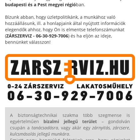
budapesti és a Pest megyei régió
ban.
Bízunk abban, hogy üzletpolitikánk, a munkához való
hozzáállásunk, ill. a honlapjaink által nyújtott információk
elegendők ahhoz, hogy Ön is elmentse telefonszámunkat
(
ZÁRSZERVIZ - 06-30-929-7006
) és ha eljön az ideje,
bennünket válasszon!
A biztonságtechnikai szakma több szegmense is
egyértelműen
bizalmi jellegű terület
– gondolván
csupán a
tanácsadásra
, vagy akár egy
zárnyitás, zárcsere
,
kulcsmásolás jellegű munkára
.