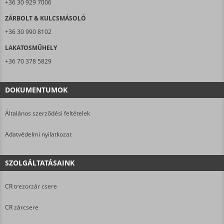
+36 30 929 7006
ZÁRBOLT & KULCSMÁSOLÓ
+36 30 990 8102
LAKATOSMŰHELY
+36 70 378 5829
DOKUMENTUMOK
Általános szerződési feltételek
Adatvédelmi nyilatkozat
SZOLGÁLTATÁSAINK
CR trezorzár csere
CR zárcsere