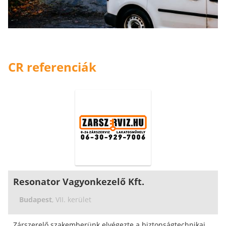
CR referenciák
Resonator Vagyonkezelő Kft.
Budapest
, VII. kerület
Zárszerelő szakemberünk elvégezte a biztonságtechnikai