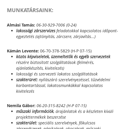
MUNKATÁRSAINK:
Almási Tamás:
06-30-929-7006 (0-24)
lakossági zárszervizes
feladatokkal kapcsolatos időpont-
egyeztetés (ajtónyitás, zárcsere, zárjavítás...)
Kámán Levente:
06-70-378-5829 (H-P 07-15)
közös képviseletek, üzemeltetők és egyéb szervezetek
részére biztosított szolgáltatások (felmérés,
ajánlatkészítés, kivitelezés)
lakossági és szervezeti lakatos szolgáltatások
szakterüret:
nyílászáró szerelvényezéssel, tűzvédelmi
karbantartással, lakatosmunkákkal kapcsolatos
kivitelezés
Nemila Gábor:
06-20-315-8242 (H-P 07-15)
műszaki információk
, árajánlatok és a készleten kívüli
projekttermékek beszerzése
szakterület:
speciális szerelvények, főkulcsos
zárrendszerek, pánikzárak, okoszárak, műszaki