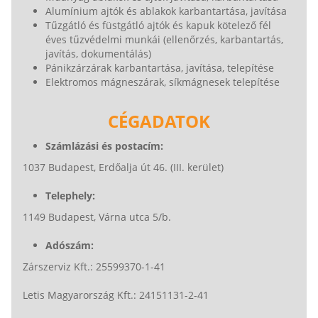
Alumínium ajtók és ablakok karbantartása, javítása
Tűzgátló és füstgátló ajtók és kapuk kötelező fél
éves tűzvédelmi munkái (ellenőrzés, karbantartás,
javítás, dokumentálás)
Pánikzárzárak karbantartása, javítása, telepítése
Elektromos mágneszárak, síkmágnesek telepítése
CÉGADATOK
Számlázási és postacím:
1037 Budapest, Erdőalja út 46. (III. kerület)
Telephely:
1149 Budapest, Várna utca 5/b.
Adószám:
Zárszerviz Kft.: 25599370-1-41
Letis Magyarország Kft.: 24151131-2-41