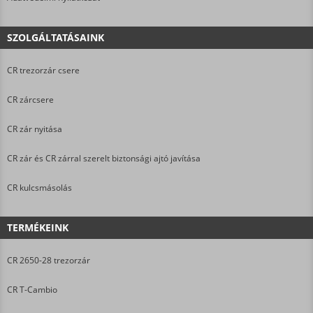
SZOLGÁLTATÁSAINK
CR trezorzár csere
CR zárcsere
CR zár nyitása
CR zár és CR zárral szerelt biztonsági ajtó javítása
CR kulcsmásolás
TERMÉKEINK
CR 2650-28 trezorzár
CR T-Cambio