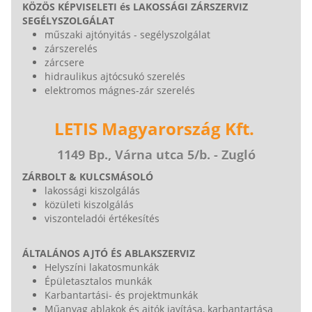
KÖZÖS KÉPVISELETI és LAKOSSÁGI ZÁRSZERVIZ
SEGÉLYSZOLGÁLAT
műszaki ajtónyitás - segélyszolgálat
zárszerelés
zárcsere
hidraulikus ajtócsukó szerelés
elektromos mágnes-zár szerelés
LETIS Magyarország Kft.
1149 Bp., Várna utca 5/b. - Zugló
ZÁRBOLT & KULCSMÁSOLÓ
lakossági kiszolgálás
közületi kiszolgálás
viszonteladói értékesítés
ÁLTALÁNOS AJTÓ ÉS ABLAKSZERVIZ
Helyszíni lakatosmunkák
Épületasztalos munkák
Karbantartási- és projektmunkák
Műanyag ablakok és ajtók javítása, karbantartása