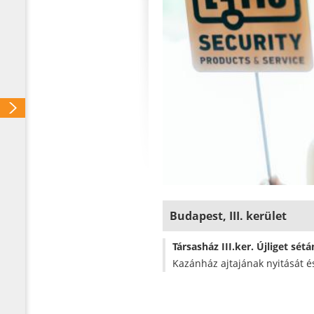
Budapest, III. kerület
Társasház III.ker. Újliget sétá
Kazánház ajtajának nyitását é