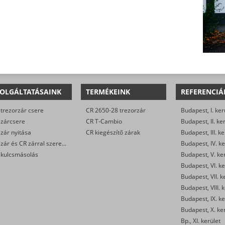
OLGÁLTATÁSAINK
TERMÉKEINK
REFERENCIÁ
trezorzár csere
CR 2650-28 trezorzár
Budapest, I. ker
 zárcsere
CR T-Cambio
Budapest, II. ke
zár nyitása
CR kiegészítő zárak
Budapest, III. ke
CR zár és CR zárral szerelt biztonsági ajtó javítása
Budapest, IV. ke
 kulcsmásolás
Budapest, V. ke
Budapest, VI. ke
Budapest, VII. k
Budapest, VIII. 
Budapest, IX. ke
Budapest, X. ke
Bp., XI. kerület