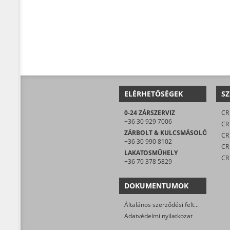
ELÉRHETŐSÉGEK
SZ
0-24 ZÁRSZERVIZ
CR 
+36 30 929 7006
CR
ZÁRBOLT & KULCSMÁSOLÓ
CR 
+36 30 990 8102
LAKATOSMŰHELY
CR
+36 70 378 5829
DOKUMENTUMOK
Általános szerződési feltételek
Adatvédelmi nyilatkozat