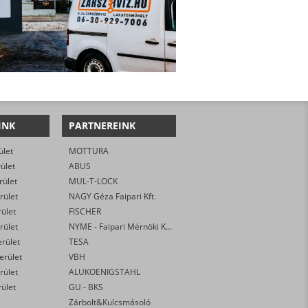
INK
PARTNEREINK
ület
MOTTURA
rület
ABUS
rület
MUL-T-LOCK
rület
NAGY Géza Faipari Kft.
rület
FISCHER
rület
NYME - Faipari Mérnöki Kar
erület
TESA
kerület
VBH
rület
ALUKOENIGSTAHL
rület
GU - BKS
Zárbolt&Kulcsmásoló