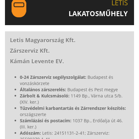
LETIS
LAKATOSMŰHELY
AJÁNLJUK FIGYELMÉBE LAKATOSMŰHELYÜNK
TERMÉKEIT IS!
Letis Magyarország Kft.
Zárszerviz Kft.
Kámán Levente EV.
0-24 Zárszerviz segélyszolgálat:
Budapest és
vonzáskörzete
Általános zárszerelés:
Budapest és Pest megye
Zárbolt & Kulcsmásoló:
1149 Bp., Várna utca 5/b.
(XIV. ker.)
Tűzvédelmi karbantartás és Zárrendszer készítés:
országszerte
Számlázási és postacím:
1037 Bp., Erdőalja út 46.
(III. ker.)
Adószám:
Letis: 24151131-2-41; Zárszerviz: