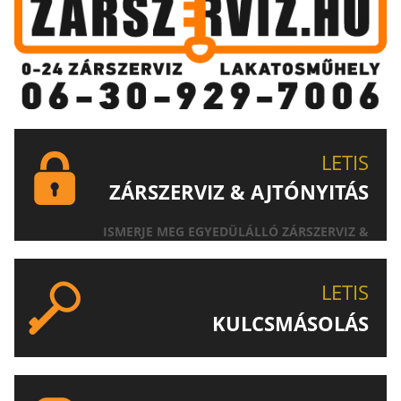
LETIS
ZÁRSZERVIZ & AJTÓNYITÁS
ISMERJE MEG EGYEDÜLÁLLÓ ZÁRSZERVIZ &
AJTÓNYITÁS SZOLGÁLTATÁSUNKAT!
LETIS
KULCSMÁSOLÁS
EGYEDI ÉS SPECIÁLIS KULCSOK MÁSOLÁSA, CSAK A
LETIS-NÉL!