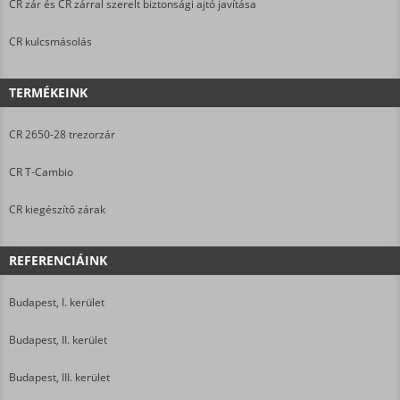
CR zár és CR zárral szerelt biztonsági ajtó javítása
CR kulcsmásolás
TERMÉKEINK
CR 2650-28 trezorzár
CR T-Cambio
CR kiegészítő zárak
REFERENCIÁINK
Budapest, I. kerület
Budapest, II. kerület
Budapest, III. kerület