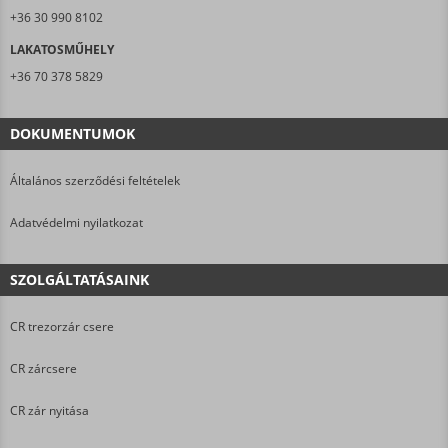
+36 30 990 8102
LAKATOSMŰHELY
+36 70 378 5829
DOKUMENTUMOK
Általános szerződési feltételek
Adatvédelmi nyilatkozat
SZOLGÁLTATÁSAINK
CR trezorzár csere
CR zárcsere
CR zár nyitása