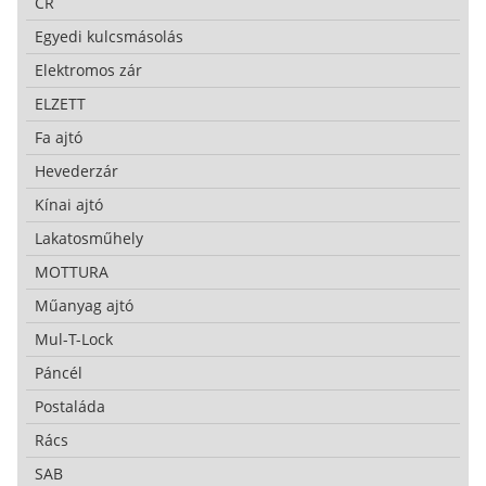
CR
Egyedi kulcsmásolás
Elektromos zár
ELZETT
Fa ajtó
Hevederzár
Kínai ajtó
Lakatosműhely
MOTTURA
Műanyag ajtó
Mul-T-Lock
Páncél
Postaláda
Rács
SAB