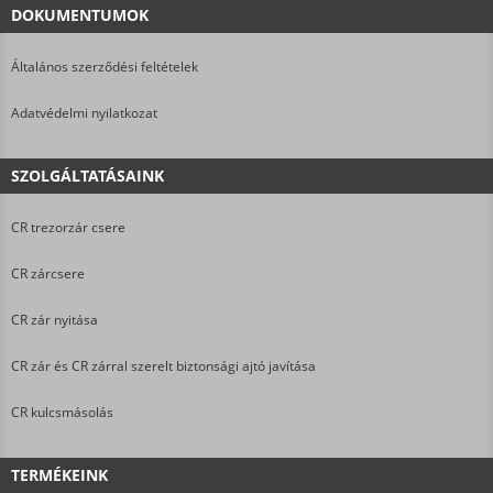
DOKUMENTUMOK
Általános szerződési feltételek
Adatvédelmi nyilatkozat
SZOLGÁLTATÁSAINK
CR trezorzár csere
CR zárcsere
CR zár nyitása
CR zár és CR zárral szerelt biztonsági ajtó javítása
CR kulcsmásolás
TERMÉKEINK