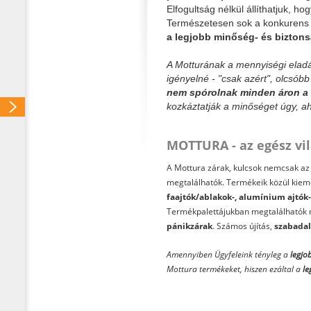
Elfogultság nélkül állíthatjuk, ho
Természetesen sok a konkurens c
a legjobb minőség- és biztons
A Motturának a mennyiségi elad
igényelné - "csak azért", olcsób
nem spórolnak minden áron a 
kozkáztatják a minőséget úgy, ah
MOTTURA - az egész vi
A Mottura zárak, kulcsok nemcsak az o
megtalálhatók. Termékeik közül kie
faajtók/ablakok-, alumínium ajtók-
Termékpalettájukban megtalálhatók
pánikzárak
. Számos újítás,
szabada
Amennyiben Ügyfeleink tényleg a
legjo
Mottura termékeket, hiszen ezáltal a
le