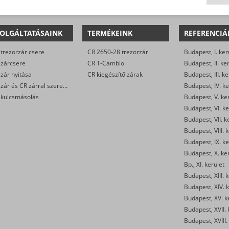
OLGÁLTATÁSAINK
TERMÉKEINK
REFERENCIÁ
trezorzár csere
CR 2650-28 trezorzár
Budapest, I. ker
 zárcsere
CR T-Cambio
Budapest, II. ke
zár nyitása
CR kiegészítő zárak
Budapest, III. ke
CR zár és CR zárral szerelt biztonsági ajtó javítása
Budapest, IV. ke
 kulcsmásolás
Budapest, V. ke
Budapest, VI. ke
Budapest, VII. k
Budapest, VIII. 
Budapest, IX. ke
Budapest, X. ke
Bp., XI. kerület
Budapest, XIII. 
Budapest, XIV. k
Budapest, XV. k
Budapest, XVII. 
Budapest, XVIII.