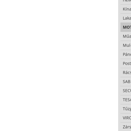
Kína
Lak
MO
Műa
Mul
Pán
Pos
Rác
SAB
SE
TES
Tűzg
VIR
Zárs