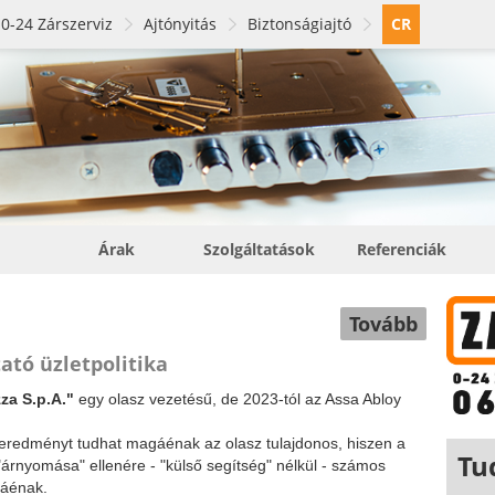
0-24 Zárszerviz
Ajtónyitás
Biztonságiajtó
CR
Árak
Szolgáltatások
Referenciák
Tovább
tó üzletpolitika
za S.p.A."
egy olasz vezetésű, de 2023-tól az Assa Abloy
 eredményt tudhat magáénak az olasz tulajdonos, hiszen a
Tu
 "árnyomása" ellenére - "külső segítség" nélkül - számos
gáénak.