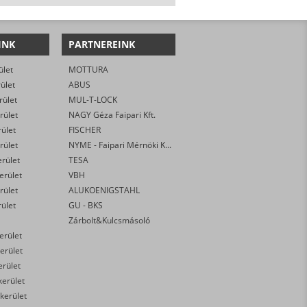
INK
PARTNEREINK
ület
MOTTURA
rület
ABUS
rület
MUL-T-LOCK
rület
NAGY Géza Faipari Kft.
rület
FISCHER
rület
NYME - Faipari Mérnöki Kar
erület
TESA
kerület
VBH
rület
ALUKOENIGSTAHL
rület
GU - BKS
Zárbolt&Kulcsmásoló
kerület
erület
erület
kerület
 kerület