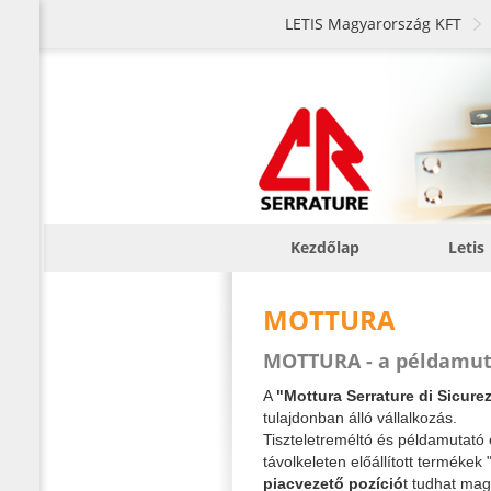
LETIS Magyarország KFT
Kezdőlap
Letis
MOTTURA
MOTTURA - a példamuta
A
"Mottura Serrature di Sicurez
tulajdonban álló vállalkozás.
Tiszteletreméltó és példamutató
távolkeleten előállított termékek
piacvezető pozíció
t tudhat ma