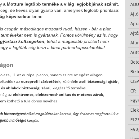
ABU
gy
a Mottura legtöbb terméke a világ legjobbjának számít
.
ég, de kevés olyan gyártó van, amelynek legfőbb prioritása:
Ajtó
ág képviselete
lenne.
Ajtó
ás csupán másodlagos mozgató rugó, hiszen - bár a piac
Ajtó
b termékeket nem is gyártanak. Fontos körülmény az is, hogy
gyártási költségeken
, tehát a magasabb profitért nem
Alu
ogy a legtöbb cég teszi a kínai partnerkapcsolatokkal.
Autó
Bet
lágon
Bizt
lasz-, ill. az európai piacon, hanem szinte az egész világon
CIS
melkedőek az
europrofil zárbetétek
, különféle
acél biztonsági ajtók-,
 és ablakok biztonsági zárai
, kiegészítő termékei.
CR
 még az
elektromos, elektromechanikus és motoros zárak,
Egy
lom
köthető a tulajdonos nevéhez.
Ele
bb biztonságtechnikai megoldás
okat keresik, úgy érdemes megfizetniük a
ELZ
gjobb minőség
et kapják.
Fa a
Hev