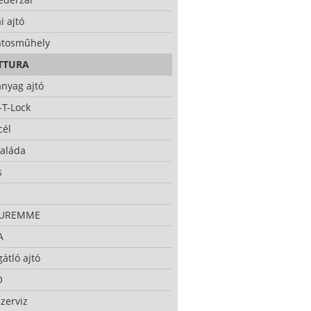
i ajtó
atosműhely
TTURA
nyag ajtó
-T-Lock
cél
taláda
s
CUREMME
A
átló ajtó
O
zerviz