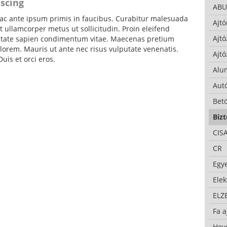
iscing
ABU
c ante ipsum primis in faucibus. Curabitur malesuada
Ajtó
 ullamcorper metus ut sollicitudin. Proin eleifend
Ajtó
putate sapien condimentum vitae. Maecenas pretium
lorem. Mauris ut ante nec risus vulputate venenatis.
Ajtó
uis et orci eros.
Alu
Autó
Bet
Bizt
CIS
CR
Egy
Ele
ELZ
Fa a
Hev