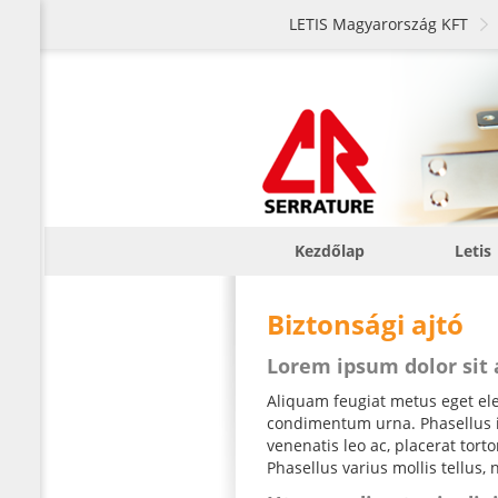
LETIS Magyarország KFT
Kezdőlap
Letis
Biztonsági ajtó
Lorem ipsum dolor sit
Aliquam feugiat metus eget elei
condimentum urna. Phasellus iac
venenatis leo ac, placerat tor
Phasellus varius mollis tellus, 