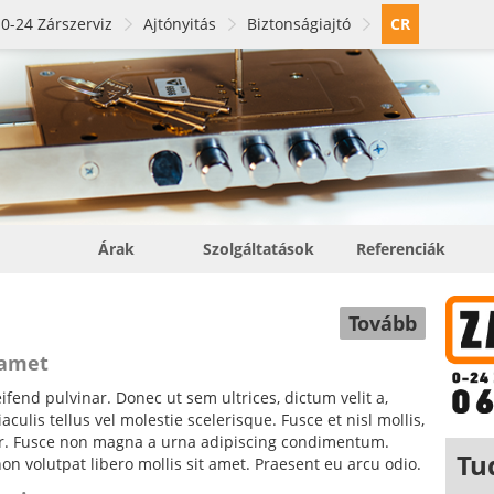
0-24 Zárszerviz
Ajtónyitás
Biztonságiajtó
CR
Árak
Szolgáltatások
Referenciák
Tovább
 amet
fend pulvinar. Donec ut sem ultrices, dictum velit a,
ulis tellus vel molestie scelerisque. Fusce et nisl mollis,
tor. Fusce non magna a urna adipiscing condimentum.
Tu
non volutpat libero mollis sit amet. Praesent eu arcu odio.