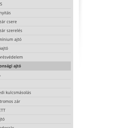
S
nyitás
zár csere
zár szerelés
mínium ajtó
ajtó
örésvédelem
onsági ajtó
A
edi kulcsmásolás
ktromos zár
ETT
jtó
ederzár