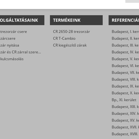
OLGÁLTATÁSAINK
TERMÉKEINK
REFERENCIÁ
trezorzár csere
CR 2650-28 trezorzár
Budapest, I. ker
 zárcsere
CR T-Cambio
Budapest, II. ke
zár nyitása
CR kiegészítő zárak
Budapest, III. ke
CR zár és CR zárral szerelt biztonsági ajtó javítása
Budapest, IV. ke
 kulcsmásolás
Budapest, V. ke
Budapest, VI. ke
Budapest, VII. k
Budapest, VIII. 
Budapest, IX. ke
Budapest, X. ke
Bp., XI. kerület
Budapest, XIII. 
Budapest, XIV. k
Budapest, XV. k
Budapest, XVII. 
Budapest, XVIII.