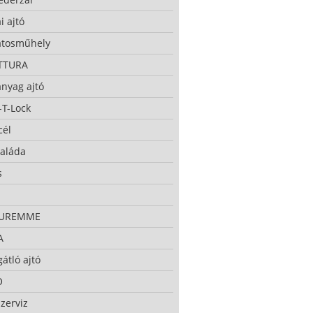
i ajtó
atosműhely
TTURA
nyag ajtó
-T-Lock
cél
taláda
s
CUREMME
A
átló ajtó
O
zerviz