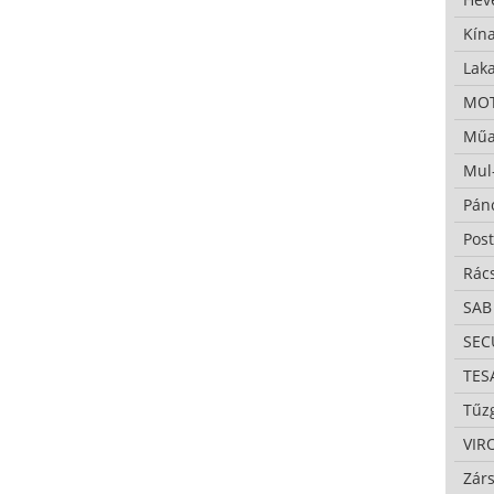
Kína
Lak
MO
Műa
Mul
Pán
Pos
Rác
SAB
SE
TES
Tűzg
VIR
Zárs