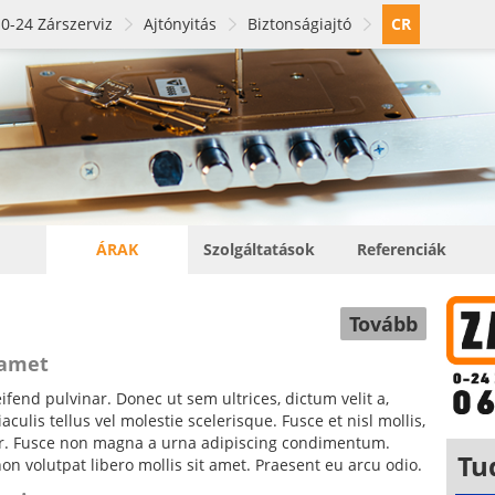
0-24 Zárszerviz
Ajtónyitás
Biztonságiajtó
CR
ÁRAK
Szolgáltatások
Referenciák
Tovább
 amet
fend pulvinar. Donec ut sem ultrices, dictum velit a,
ulis tellus vel molestie scelerisque. Fusce et nisl mollis,
tor. Fusce non magna a urna adipiscing condimentum.
Tu
non volutpat libero mollis sit amet. Praesent eu arcu odio.