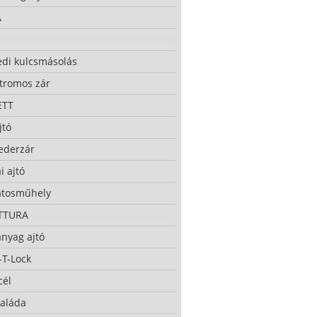
A
edi kulcsmásolás
ktromos zár
ETT
jtó
ederzár
i ajtó
atosműhely
TTURA
nyag ajtó
-T-Lock
cél
taláda