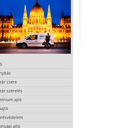
S
nyitás
zár csere
zár szerelés
mínium ajtó
ajtó
örésvédelem
onsági ajtó