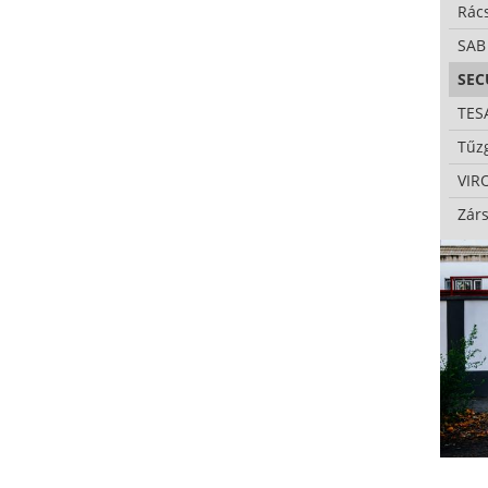
Rác
SAB
SE
TES
Tűzg
VIR
Zárs