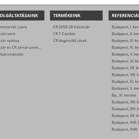
OLGÁLTATÁSAINK
TERMÉKEINK
REFERENCIÁ
trezorzár csere
CR 2650-28 trezorzár
Budapest, I. ker
 zárcsere
CR T-Cambio
Budapest, II. ke
zár nyitása
CR kiegészítő zárak
Budapest, III. ke
CR zár és CR zárral szerelt biztonsági ajtó javítása
Budapest, IV. ke
 kulcsmásolás
Budapest, V. ke
Budapest, VI. ke
Budapest, VII. k
Budapest, VIII. 
Budapest, IX. ke
Budapest, X. ke
Bp., XI. kerület
Budapest, XIII. 
Budapest, XIV. k
Budapest, XV. k
Budapest, XVII. 
Budapest, XVIII.