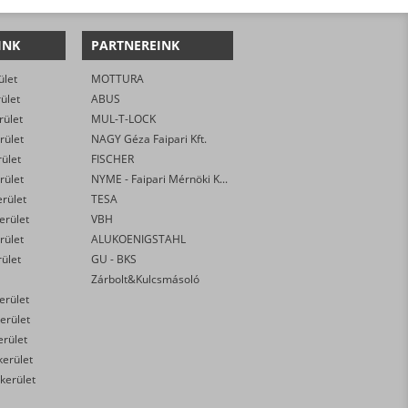
INK
PARTNEREINK
ület
MOTTURA
rület
ABUS
rület
MUL-T-LOCK
rület
NAGY Géza Faipari Kft.
rület
FISCHER
rület
NYME - Faipari Mérnöki Kar
erület
TESA
kerület
VBH
rület
ALUKOENIGSTAHL
rület
GU - BKS
Zárbolt&Kulcsmásoló
kerület
erület
erület
kerület
 kerület