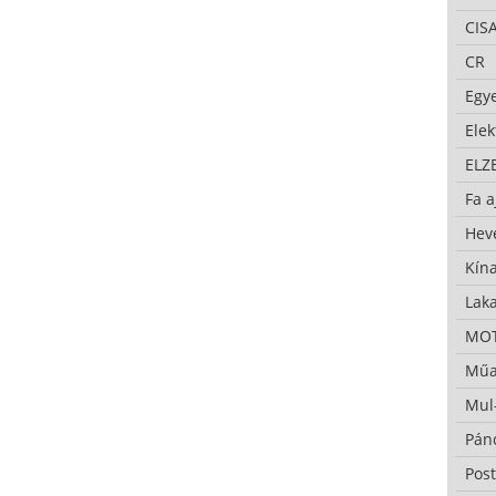
CIS
CR
Egy
Ele
ELZ
Fa a
Hev
Kína
Lak
MO
Műa
Mul
Pán
Pos