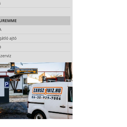
s
CUREMME
A
átló ajtó
O
zerviz