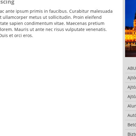
iscing
c ante ipsum primis in faucibus. Curabitur malesuada
 ullamcorper metus ut sollicitudin. Proin eleifend
putate sapien condimentum vitae. Maecenas pretium
lorem. Mauris ut ante nec risus vulputate venenatis.
uis et orci eros.
ABU
Ajtó
Ajtó
Ajtó
Alu
Autó
Bet
Bizt