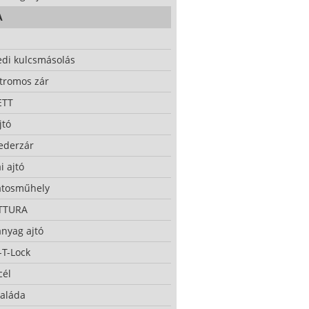
A
edi kulcsmásolás
ktromos zár
ETT
jtó
ederzár
i ajtó
atosműhely
TTURA
nyag ajtó
-T-Lock
cél
taláda