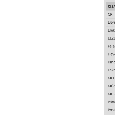
CIS
CR
Egy
Ele
ELZ
Fa a
Hev
Kína
Lak
MO
Műa
Mul
Pán
Pos