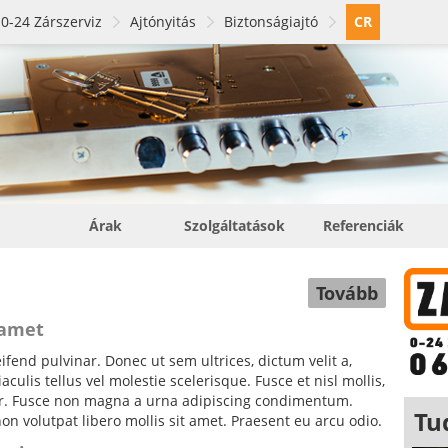
0-24 Zárszerviz
Ajtónyitás
Biztonságiajtó
CR
Árak
Szolgáltatások
Referenciák
Tovább
 amet
fend pulvinar. Donec ut sem ultrices, dictum velit a,
ulis tellus vel molestie scelerisque. Fusce et nisl mollis,
tor. Fusce non magna a urna adipiscing condimentum.
Tu
non volutpat libero mollis sit amet. Praesent eu arcu odio.