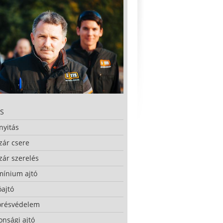
S
nyitás
zár csere
zár szerelés
mínium ajtó
ajtó
örésvédelem
onsági ajtó