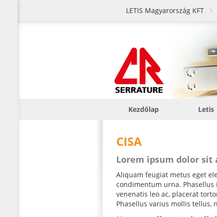
LETIS Magyarország KFT
Kezdőlap
Letis
CISA
Lorem ipsum dolor sit
Aliquam feugiat metus eget elei
condimentum urna. Phasellus iac
venenatis leo ac, placerat tor
Phasellus varius mollis tellus, 