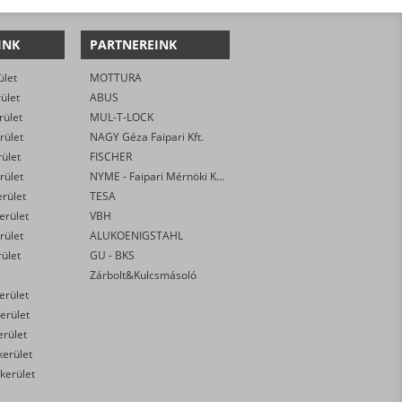
INK
PARTNEREINK
ület
MOTTURA
rület
ABUS
rület
MUL-T-LOCK
rület
NAGY Géza Faipari Kft.
rület
FISCHER
rület
NYME - Faipari Mérnöki Kar
erület
TESA
kerület
VBH
rület
ALUKOENIGSTAHL
rület
GU - BKS
Zárbolt&Kulcsmásoló
kerület
erület
erület
kerület
 kerület