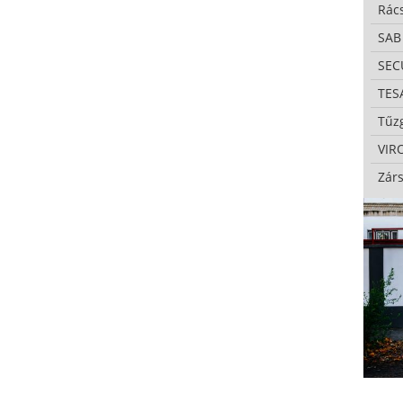
Rác
SAB
SE
TES
Tűzg
VIR
Zárs