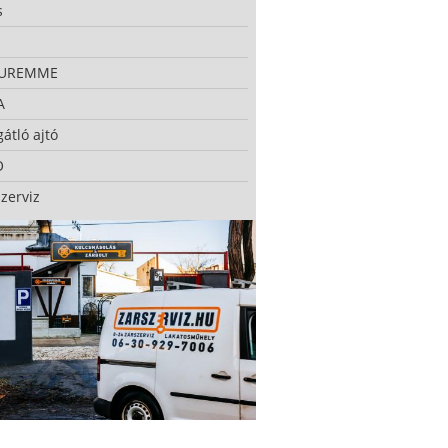
s
CUREMME
A
átló ajtó
O
zerviz