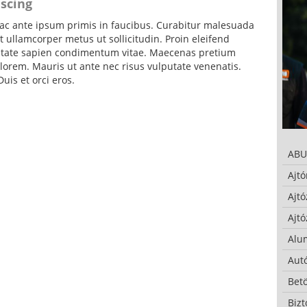
iscing
c ante ipsum primis in faucibus. Curabitur malesuada
 ullamcorper metus ut sollicitudin. Proin eleifend
putate sapien condimentum vitae. Maecenas pretium
lorem. Mauris ut ante nec risus vulputate venenatis.
uis et orci eros.
ABU
Ajtó
Ajtó
Ajtó
Alu
Autó
Bet
Bizt