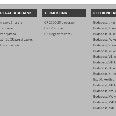
OLGÁLTATÁSAINK
TERMÉKEINK
REFERENCIÁ
trezorzár csere
CR 2650-28 trezorzár
Budapest, I. ker
 zárcsere
CR T-Cambio
Budapest, II. ke
zár nyitása
CR kiegészítő zárak
Budapest, III. ke
CR zár és CR zárral szerelt biztonsági ajtó javítása
Budapest, IV. ke
 kulcsmásolás
Budapest, V. ke
Budapest, VI. ke
Budapest, VII. k
Budapest, VIII. 
Budapest, IX. ke
Budapest, X. ke
Bp., XI. kerület
Budapest, XIII. 
Budapest, XIV. k
Budapest, XV. k
Budapest, XVII. 
Budapest, XVIII.